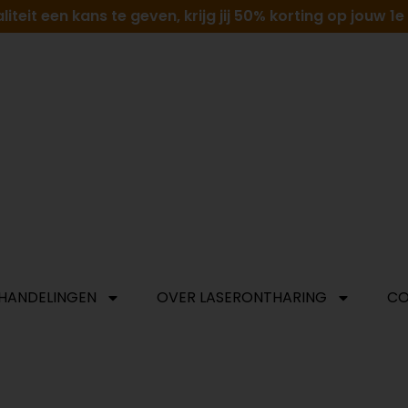
teit een kans te geven, krijg jij 50% korting op jouw 1
HANDELINGEN
OVER LASERONTHARING
CO