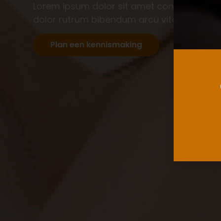
Lorem ipsum dolor sit amet consectetur adip
dolor rutrum bibendum arcu vitae tristique
Plan een kennismaking