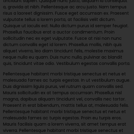
tincidunt sapien. Quisque nunc justo, aliquam id consequat
a, gravida at nibh. Pellentesque ac arcu justo. Nam tempus
risus a laoreet dignissim. Fusce eget accumsan ex. Praesent
vulputate tellus a lorem porta, at facilisis velit dictum.
Quisque ut iaculis est. Nulla dictum purus id semper feugiat.
Phasellus faucibus erat a auctor condimentum. Proin
sollicitudin nec ex eget vulputate. Fusce at nisi non nunc
dictum convallis eget id lorem. Phasellus mollis, nibh quis
aliquet viverra, leo diam tincidunt felis, molestie maximus
neque nulla eu quam. Duis nunc nulla, pulvinar ac blandit
quis, tincidunt vitae odio. Vestibulum egestas convallis porta.
Pellentesque habitant morbi tristique senectus et netus et
malesuada fames ac turpis egestas. In ut vestibulum augue.
Duis dignissim ligula purus, vel rutrum quam convallis sed.
Mauris sollicitudin ex at tempus accumsan. Phasellus nisl
magna, dapibus aliquam tincidunt vel, convallis nec tortor.
Praesent in erat bibendum, mattis tellus at, malesuada felis.
Pellentesque habitant morbi tristique senectus et netus et
malesuada fames ac turpis egestas. Proin eu turpis eros.
Mauris facilisis quam a lorem viverra, sit amet tempus erat
viverra. Pellentesque habitant morbi tristique senectus et