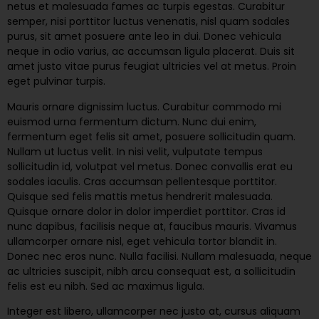
netus et malesuada fames ac turpis egestas. Curabitur
semper, nisi porttitor luctus venenatis, nisl quam sodales
purus, sit amet posuere ante leo in dui. Donec vehicula
neque in odio varius, ac accumsan ligula placerat. Duis sit
amet justo vitae purus feugiat ultricies vel at metus. Proin
eget pulvinar turpis.
Mauris ornare dignissim luctus. Curabitur commodo mi
euismod urna fermentum dictum. Nunc dui enim,
fermentum eget felis sit amet, posuere sollicitudin quam.
Nullam ut luctus velit. In nisi velit, vulputate tempus
sollicitudin id, volutpat vel metus. Donec convallis erat eu
sodales iaculis. Cras accumsan pellentesque porttitor.
Quisque sed felis mattis metus hendrerit malesuada.
Quisque ornare dolor in dolor imperdiet porttitor. Cras id
nunc dapibus, facilisis neque at, faucibus mauris. Vivamus
ullamcorper ornare nisl, eget vehicula tortor blandit in.
Donec nec eros nunc. Nulla facilisi. Nullam malesuada, neque
ac ultricies suscipit, nibh arcu consequat est, a sollicitudin
felis est eu nibh. Sed ac maximus ligula.
Integer est libero, ullamcorper nec justo at, cursus aliquam