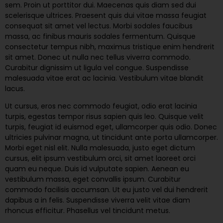
sem. Proin ut porttitor dui. Maecenas quis diam sed dui
scelerisque ultrices. Praesent quis dui vitae massa feugiat
consequat sit amet vel lectus. Morbi sodales faucibus
massa, ac finibus mauris sodales fermentum. Quisque
consectetur tempus nibh, maximus tristique enim hendrerit
sit amet. Donec ut nulla nec tellus viverra commodo.
Curabitur dignissim ut ligula vel congue. Suspendisse
malesuada vitae erat ac lacinia. Vestibulum vitae blandit
lacus.
Ut cursus, eros nec commodo feugiat, odio erat lacinia
turpis, egestas tempor risus sapien quis leo. Quisque velit
turpis, feugiat id euismod eget, ullamcorper quis odio. Donec
ultricies pulvinar magna, ut tincidunt ante porta ullamcorper.
Morbi eget nisl elit. Nulla malesuada, justo eget dictum
cursus, elit ipsum vestibulum orci, sit amet laoreet orci
quam eu neque. Duis id vulputate sapien. Aenean eu
vestibulum massa, eget convallis ipsum. Curabitur
commodo facilisis accumsan. Ut eu justo vel dui hendrerit
dapibus a in felis. Suspendisse viverra velit vitae diam
rhoncus efficitur. Phasellus vel tincidunt metus.