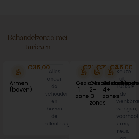
Behandelzones met
tarieven
€35,00
€25.00
€35.00
€45.00
Alles
Keuze
onder
uit:
Armen
Gezichtsbehandeling
Gezichtsbehandel
Gezichtsbeh
de
Tussen
(boven)
1
2-
4+
schouderkom
de
zone
3
zones
en
wenkbra
zones
boven
wangen,
de
voorhoof
ellenboog
oren,
neus,
kin