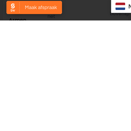
€35,00
en
Alles
bovenlip
net
Armen
boven
(onder)
de
€95.00
ellenboog
Alles
tot aan
onder
Intiem
de
de
(dames)
hand
rand
van de
slip tot
€65,00
in de
Alles
lies
onder
Armen
de
(compleet)
schouderkom
€115.00
tot aan
Alles
de
onder
Intiem
hand
de
incl.
rand